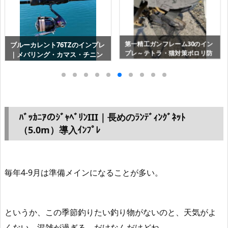
ﾒｲﾎｳ ﾏﾙﾁｸﾘｯﾌﾟBM-L は手すり・
タテカケ君で釣り竿の傷を予防
柵・船べりの簡易ﾛｯﾄﾞﾎﾙﾀﾞｰに
する｜インプレ口コミレビュー
最適
（DAIWA）
ﾊﾞｯｶﾆｱのｼﾞｬﾍﾞﾘﾝIII｜長めのﾗﾝﾃﾞｨﾝｸﾞﾈｯﾄ
（5.0m）導入ｲﾝﾌﾟﾚ
毎年4-9月は準備メインになることが多い。
というか、この季節釣りたい釣り物がないのと、天気がよ
くない、混雑が過ぎる、だけなんだけどね。