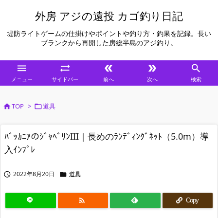
外房 アジの遠投 カゴ釣り日記
堤防ライトゲームの仕掛けやポイントや釣り方・釣果を記録。長い
ブランクから再開した房総半島のアジ釣り。





メニュー
サイドバー
前へ
次へ
検索
TOP
>
道具


ﾊﾞｯｶﾆｱのｼﾞｬﾍﾞﾘﾝIII｜長めのﾗﾝﾃﾞｨﾝｸﾞﾈｯﾄ（5.0m）導
入ｲﾝﾌﾟﾚ
2022年8月20日
道具



Copy