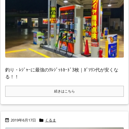
釣り・ﾚｼﾞｬｰに最強のｸﾚｼﾞｯﾄｶｰﾄﾞ3枚｜ｶﾞｿﾘﾝ代が安くな
る！！
続きはこちら
2019年6月17日
くるま

