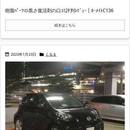
樹脂ﾊﾟｰﾂの黒さ復活剤の口ｺﾐ評判ﾚﾋﾞｭｰ｜ｶｰﾒｲﾄC136
続きはこちら
2023年1月23日
くるま

