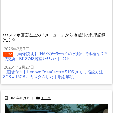
↑↑↑スマホ画面左上の「メニュー」から地域別の釣果記録
(^_-)-☆
2026年2月7日
【画像説明】INAXのｼｬﾜｰﾍｯﾄﾞの水漏れで水栓をDIY
NEW!
で交換！BF-8748浴室ｻｰﾓｽﾀｯﾄ｜ﾘｸｼﾙ
2025年12月27日
【画像付き】Lenovo IdeaCentre 510S メモリ増設方法｜
8GB→16GBにカスタムした手順を解説
2023年10月19日
くるま

