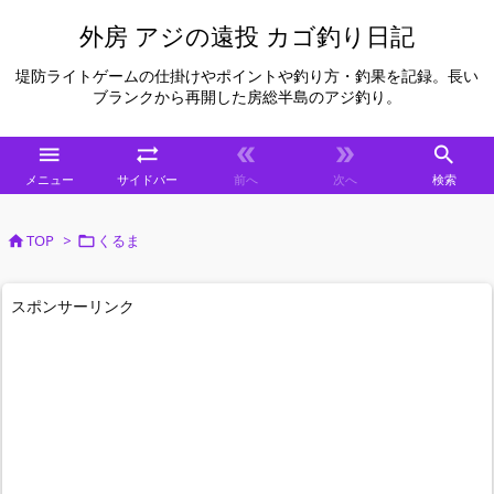
外房 アジの遠投 カゴ釣り日記
堤防ライトゲームの仕掛けやポイントや釣り方・釣果を記録。長い
ブランクから再開した房総半島のアジ釣り。





メニュー
サイドバー
前へ
次へ
検索
TOP
>
くるま


スポンサーリンク