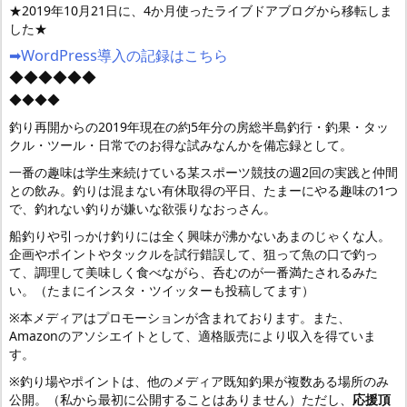
★2019年10月21日に、4か月使ったライブドアブログから移転しま
した★
➡WordPress導入の記録はこちら
◆◆◆◆◆◆
◆◆◆◆
釣り再開からの2019年現在の約5年分の房総半島釣行・釣果・タッ
クル・ツール・日常でのお得な試みなんかを備忘録として。
一番の趣味は学生来続けている某スポーツ競技の週2回の実践と仲間
との飲み。釣りは混まない有休取得の平日、たまーにやる趣味の1つ
で、釣れない釣りが嫌いな欲張りなおっさん。
船釣りや引っかけ釣りには全く興味が沸かないあまのじゃくな人。
企画やポイントやタックルを試行錯誤して、狙って魚の口で釣っ
て、調理して美味しく食べながら、呑むのが一番満たされるみた
い。（たまにインスタ・ツイッターも投稿してます）
※本メディアはプロモーションが含まれております。また、
Amazonのアソシエイトとして、適格販売により収入を得ていま
す。
※釣り場やポイントは、他のメディア既知釣果が複数ある場所のみ
公開。（私から最初に公開することはありません）ただし、
応援頂