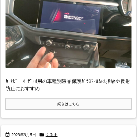
ｶｰﾅﾋﾞ・ｵｰﾃﾞｨｵ用の車種別液晶保護ｶﾞﾗｽﾌｨﾙﾑは指紋や反射
防止におすすめ
続きはこちら
2023年9月5日
くるま

