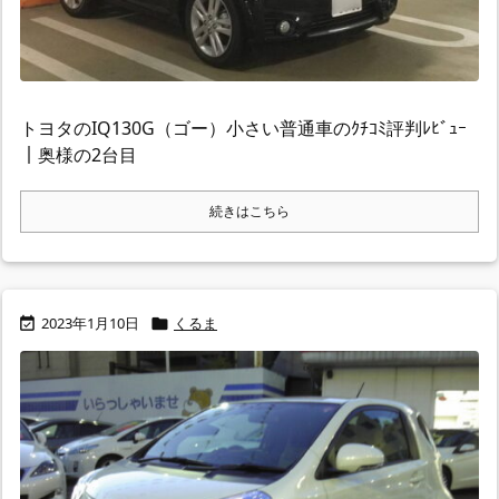
トヨタのIQ130G（ゴー）小さい普通車のｸﾁｺﾐ評判ﾚﾋﾞｭｰ
｜奥様の2台目
続きはこちら
2023年1月10日
くるま

