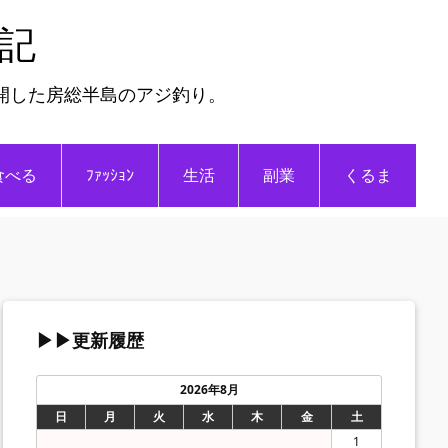
日記
開した房総半島のアジ釣り。
食べる
ﾌｧｯｼｮﾝ
生活
副業
くるま
▶▶更新履歴
2026年8月
日
月
火
水
木
金
土
1