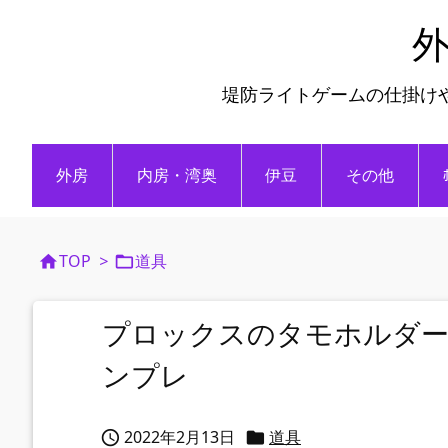
外
堤防ライトゲームの仕掛け
外房
内房・湾奥
伊豆
その他
TOP
>
道具


プロックスのタモホルダー
ンプレ
2022年2月13日
道具

