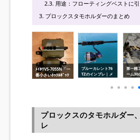
2.3.
用途：フローティングベストに引
3.
プロックスタモホルダーのまとめ
ｳVS-7055N「一
第一精工ガンフレ
タテカ
ブルーカレント76
いﾀｯｸﾙﾎﾞｯｸ
ーム30のインプレ
竿の傷
TZのインプレ｜メ
ｲﾝﾌﾟﾚ｜座れ
～テトラ・猫対策
｜イン
バリング・カマ
ｰｻｽVS-7080N
ポロリ防止ランデ
レビュー
ス・チニングに最
用
ィングネット
A）
適～ヤマガブラン
クス
プロックスのタモホルダー
レ