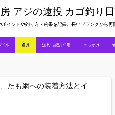
房 アジの遠投 カゴ釣り
やポイントや釣り方・釣果を記録。長いブランクから再
ﾎﾟｲﾝﾄ
道具
道具_自己ﾘﾋﾟ用
きっかけ
、たも網への装着方法とイ