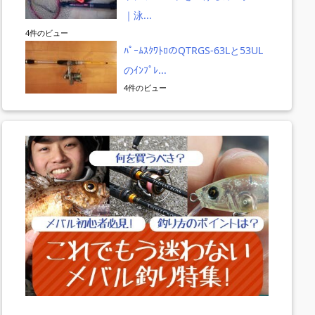
｜泳...
4件のビュー
ﾊﾟｰﾑｽｸﾜﾄﾛのQTRGS-63Lと53UL
のｲﾝﾌﾟﾚ...
4件のビュー