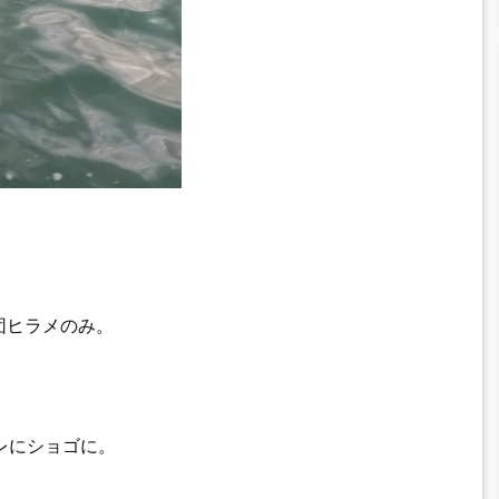
団ヒラメのみ。
レにショゴに。