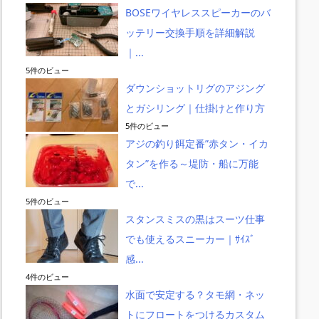
BOSEワイヤレススピーカーのバ
ッテリー交換手順を詳細解説
｜...
5件のビュー
ダウンショットリグのアジング
とガシリング｜仕掛けと作り方
5件のビュー
アジの釣り餌定番”赤タン・イカ
タン”を作る～堤防・船に万能
で...
5件のビュー
スタンスミスの黒はスーツ仕事
でも使えるスニーカー｜ｻｲｽﾞ
感...
4件のビュー
水面で安定する？タモ網・ネッ
トにフロートをつけるカスタム