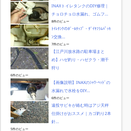
INAXトイレタンクのDIY修理｜
チョロチョロ水漏れ、ゴムフ...
8件のビュー
ﾄｲﾚﾀﾝｸのﾎﾞｰﾙﾀｯﾌﾟ・ﾀﾞｲﾔﾌﾗﾑﾊﾟｯｷ
ﾝ交換...
7件のビュー
【江戸川放水路の駐車場まと
め】ハゼ釣り・ハゼクラ・潮干
狩り
6件のビュー
【画像説明】INAXのｼｬﾜｰﾍｯﾄﾞの
水漏れで水栓をDIY...
6件のビュー
遠投サビキが絡む時はアジ天秤
仕掛けがおススメ｜カゴ釣り2本
針...
5件のビュー