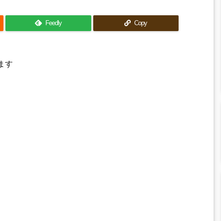
Feedly
Copy
ます