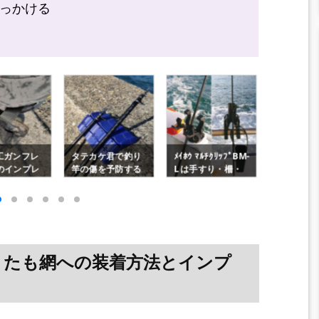
っかける
ケ君で釣り
ﾒｲﾎｳ ﾏﾙﾁｸﾘｯﾌﾟBM-
ﾊﾞｯｶﾆｱのｼﾞｬﾍﾞﾘﾝI
ﾃﾄﾗで滑ら
を予防する
L は手すり・柵・
II｜長めのﾗﾝﾃﾞｨﾝ
ﾄのｽﾊﾟｲｸｼ
プレ口コミ
船べりの簡易ﾛｯﾄﾞ
ｸﾞﾈｯﾄ（5.0m）導
ﾝﾌﾟﾚ｜KMP
（DAIW
ﾎﾙﾀﾞｰに最適
入ｲﾝﾌﾟﾚ
ﾌﾞﾗｯｸｳﾙﾌ
、たも網への装着方法とインプ