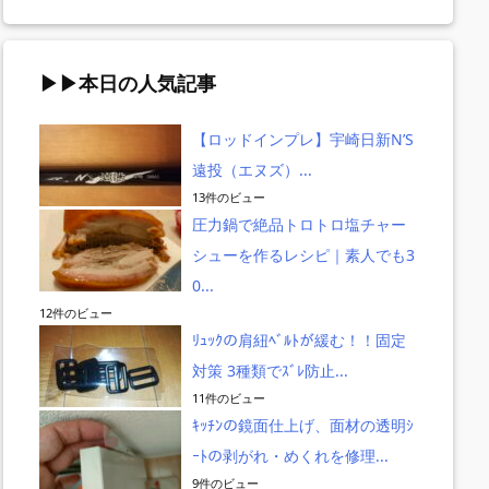
▶▶本日の人気記事
【ロッドインプレ】宇崎日新N’S
遠投（エヌズ）...
13件のビュー
圧力鍋で絶品トロトロ塩チャー
ないｵｶﾓ
ｺﾞﾒｸｻｽのｼﾝｸﾞﾙﾊﾝ
ゴメクサスCJ35リ
20ツインパワ
シューを作るレシピ｜素人でも3
ｭｰｽﾞをｲ
ﾄﾞﾙ（LMY90-TB4
ールハンドルでラ
000Sのイン
-9609
5）ｲﾝﾌﾟﾚ｜ｵﾌｼｮｱ
イトゲームリール
巻きのライト
0...
ｼﾞｷﾞﾝｸﾞのSW向け
をカスタムしたイ
ムに最適！！
12件のビュー
ンプレ
ﾘｭｯｸの肩紐ﾍﾞﾙﾄが緩む！！固定
対策 3種類でｽﾞﾚ防止...
11件のビュー
ｷｯﾁﾝの鏡面仕上げ、面材の透明ｼ
ｰﾄの剥がれ・めくれを修理...
9件のビュー