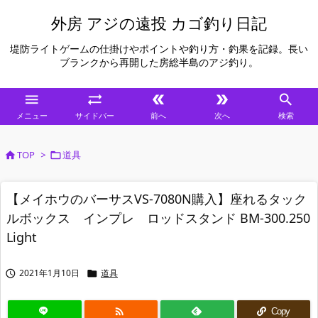
外房 アジの遠投 カゴ釣り日記
堤防ライトゲームの仕掛けやポイントや釣り方・釣果を記録。長い
ブランクから再開した房総半島のアジ釣り。





メニュー
サイドバー
前へ
次へ
検索
TOP
>
道具


【メイホウのバーサスVS-7080N購入】座れるタック
ルボックス インプレ ロッドスタンド BM-300.250
Light
2021年1月10日
道具



Copy