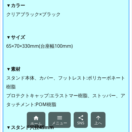
▼カラー
クリアブラック×ブラック
▼サイズ
65×70×330mm(台座幅100mm)
▼素材
スタンド本体、カバー、フットレスト:ポリカーボネート
樹脂
プロテクトキャップ:エラストマー樹脂、ストッパー、ア
タッチメント:POM樹脂




メニュー
SNS
上へ
ホーム
▼スタンド
穴径45mm