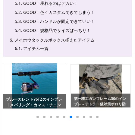
5.1.
GOOD：座れるのはデカい！
5.2.
GOOD：色々カスタムできてしまう！
5.3.
GOOD：ハンドルが固定できていい！
5.4.
GOOD：規格品でサイズばっちり！
6.
メイホウタックルボックス揃えたアイテム
6.1.
アイテム一覧
ﾒｲﾎｳ ﾏﾙﾁｸﾘｯﾌﾟBM-L は手すり・
タテカケ君で釣り竿の傷を予防
柵・船べりの簡易ﾛｯﾄﾞﾎﾙﾀﾞｰに
する｜インプレ口コミレビュー
最適
（DAIWA）