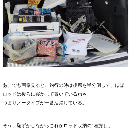
あ、でも
画像見ると、
釣行の時は後席を半分倒して、ほぼ
ロッドは後ろに寝かして置いている
ねｗ
つまり
ノータイプが一番活躍している
。
そう、恥ずかしながらこれがロッド収納の1種類目。