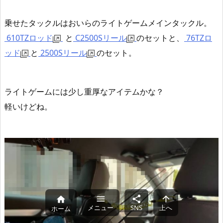
乗せたタックルはおいらのライトゲームメインタックル。
610TZロッド
と
C2500Sリール
のセットと、
76TZロ
ッド
と
2500Sリール
のセット。
ライトゲームには少し重厚なアイテムかな？
軽いけどね。




メニュー
SNS
上へ
ホーム