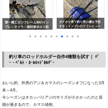
テカケ君で釣り竿の傷を予防
ﾊﾞｯｶ
ﾒｲﾎｳ ﾏﾙﾁｸﾘｯﾌﾟBM-L は手すり・
る｜インプレ口コミレビュー
ﾃﾞｨﾝ
柵・船べりの簡易ﾛｯﾄﾞﾎﾙﾀﾞｰに
AIWA）
最適
釣り車のロッドホルダー自作4種類を試す｜ ﾊﾞ
ｰ・ﾍﾞﾙﾄ・ｶｰﾙﾛｯﾄﾞﾎﾙﾀﾞｰ
おいら的、外房のアジ＆カマスのシーズンオフになった3月
末～4月。
今シーズンはオカッパりアジのサイズが小さかったのと混
雑が過ぎるので、カマス傾倒。