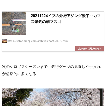
20211224イブの外房アジング後半～カマ
ス爆釣の朝マズ目
https://sotobou-aji.com/archives/post-20275.html
次のシロギスシーズンまで、釣行グッツの見直しや手入れ
が必然的に多くなる。