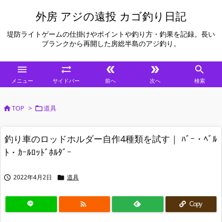
外房 アジの遠投 カゴ釣り日記
堤防ライトゲームの仕掛けやポイントや釣り方・釣果を記録。長い
ブランクから再開した房総半島のアジ釣り。





メニュー
サイドバー
前へ
次へ
検索
TOP
>
道具


釣り車のロッドホルダー自作4種類を試す｜ ﾊﾞｰ・ﾍﾞﾙ
ﾄ・ｶｰﾙﾛｯﾄﾞﾎﾙﾀﾞｰ
2022年4月2日
道具



Copy