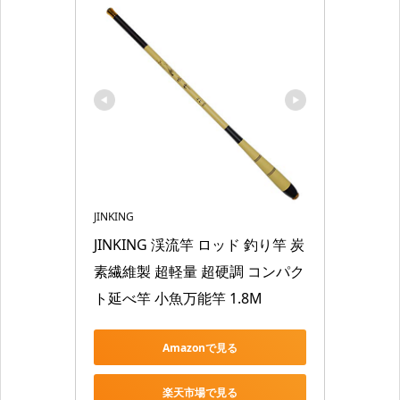
JINKING
JINKING 渓流竿 ロッド 釣り竿 炭
素繊維製 超軽量 超硬調 コンパク
ト延べ竿 小魚万能竿 1.8M
Amazonで見る
楽天市場で見る