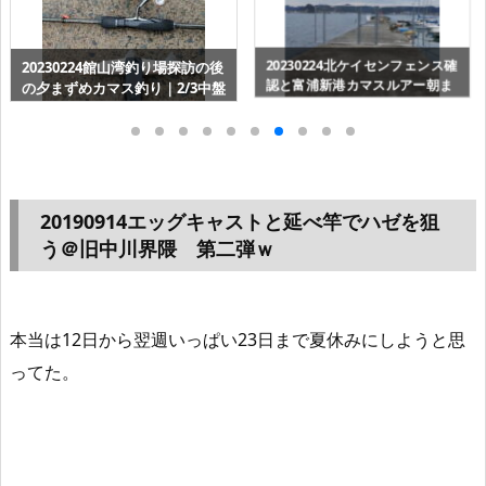
20230113カマス調査で大逆転～
20230224北ケイセンフェンス確
北ケイセンの夕まずめ＠富浦新
認と富浦新港カマスルアー朝ま
港
ずめ｜1/3前半戦
20190914エッグキャストと延べ竿でハゼを狙
う＠旧中川界隈 第二弾ｗ
本当は12日から翌週いっぱい23日まで夏休みにしようと思
ってた。