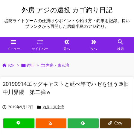
外房 アジの遠投 カゴ釣り日記
堤防ライトゲームの仕掛けやポイントや釣り方・釣果を記録。長い
ブランクから再開した房総半島のアジ釣り。





メニュー
サイドバー
前へ
次へ
検索
TOP
>
釣行
>
内房・東京湾



20190914エッグキャストと延べ竿でハゼを狙う＠旧
中川界隈 第二弾ｗ
2019年9月17日
内房・東京湾



Copy