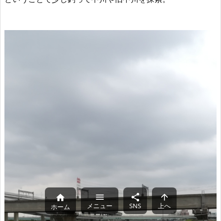




メニュー
SNS
上へ
ホーム