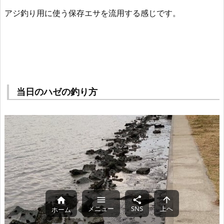
アジ釣り用に使う保存エサを流用する感じです。
当日のハゼの釣り方




メニュー
SNS
上へ
ホーム