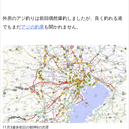
外房のアジ釣りは
前回偶然爆釣しましたが、良く釣れる港
でもまだ
アジの釣果
も聞かれません
。
11月3連休初日の朝9時の渋滞