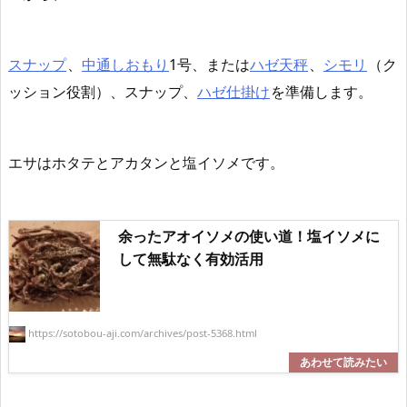
スナップ
、
中通しおもり
1号、または
ハゼ天秤
、
シモリ
（ク
ッション役割）、スナップ、
ハゼ仕掛け
を準備します。
エサはホタテとアカタンと塩イソメです。
余ったアオイソメの使い道！塩イソメに
して無駄なく有効活用
https://sotobou-aji.com/archives/post-5368.html