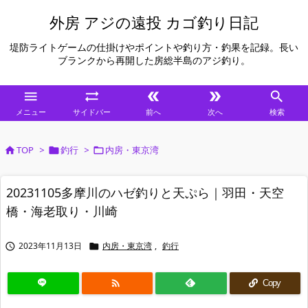
外房 アジの遠投 カゴ釣り日記
堤防ライトゲームの仕掛けやポイントや釣り方・釣果を記録。長い
ブランクから再開した房総半島のアジ釣り。





メニュー
サイドバー
前へ
次へ
検索
TOP
>
釣行
>
内房・東京湾



20231105多摩川のハゼ釣りと天ぷら｜羽田・天空
橋・海老取り・川崎
2023年11月13日
内房・東京湾
,
釣行



Copy