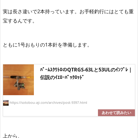
実は長さ違いで2本持っています。お手軽釣行にはとても重
宝するんです。
ともに1号おもりの1本針を準備します。
ﾊﾟｰﾑｽｸﾜﾄﾛのQTRGS-63Lと53ULのｲﾝﾌﾟﾚ｜
伝説のｲｴﾛｰﾊﾟｯｸﾛｯﾄﾞ
https://sotobou-aji.com/archives/post-9397.html
上から、