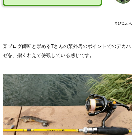
まぴこふん
某ブログ師匠と崇める
Tさんの
某外房のポイントでの
デカハ
ゼを、指くわえて傍観している感じです。