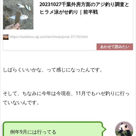
20231027千葉外房方面のアジ釣り調査と
ヒラメ泳がせ釣り｜前半戦
https://sotobou-aji.com/archives/post-31174.html
しばらくいいかな、って感じになったんです。
そして、ちなみに
今年は今現在、11月でもハゼ釣りに行っ
ていない
んです。
例年9月には行ってる