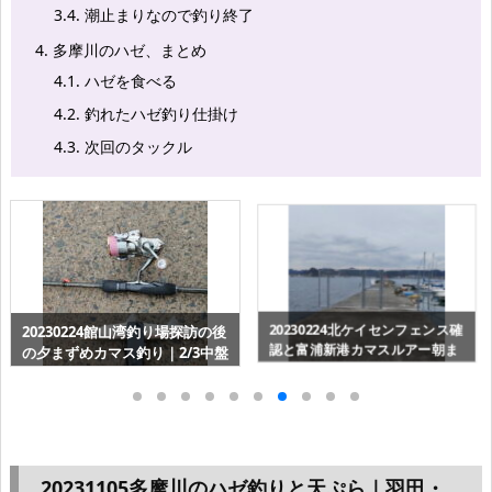
3.4.
潮止まりなので釣り終了
4.
多摩川のハゼ、まとめ
4.1.
ハゼを食べる
4.2.
釣れたハゼ釣り仕掛け
4.3.
次回のタックル
20230113カマス調査で大逆転～
20230224北ケイセンフェンス確
北ケイセンの夕まずめ＠富浦新
認と富浦新港カマスルアー朝ま
港
ずめ｜1/3前半戦
20231105多摩川のハゼ釣りと天ぷら｜羽田・