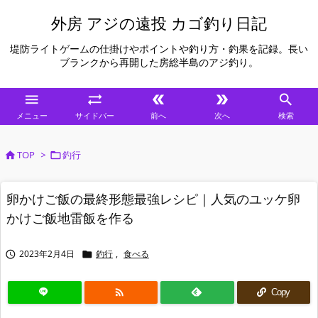
外房 アジの遠投 カゴ釣り日記
堤防ライトゲームの仕掛けやポイントや釣り方・釣果を記録。長い
ブランクから再開した房総半島のアジ釣り。





メニュー
サイドバー
前へ
次へ
検索
TOP
>
釣行


卵かけご飯の最終形態最強レシピ｜人気のユッケ卵
かけご飯地雷飯を作る
2023年2月4日
釣行
,
食べる



Copy