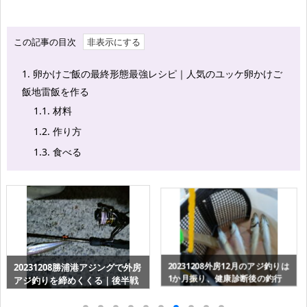
この記事の目次
1.
卵かけご飯の最終形態最強レシピ｜人気のユッケ卵かけご
飯地雷飯を作る
1.1.
材料
1.2.
作り方
1.3.
食べる
釣れたアジの一夜干し・干物の
20231123多摩川のハゼ釣りと迷
作り方｜塩水10％に浸けるだけ
惑なマナー違反