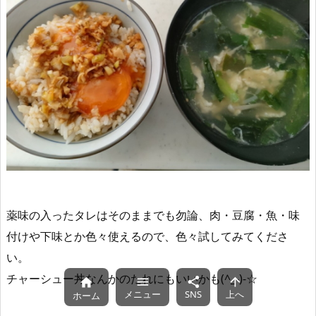
薬味の入ったタレはそのままでも勿論、肉・豆腐・魚・味
付けや下味とか色々使えるので、色々試してみてくださ
い。
チャーシュー丼なんかのたれにもいいかも(^_-)-☆




メニュー
SNS
上へ
ホーム