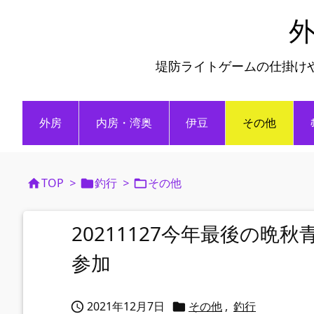
外
堤防ライトゲームの仕掛け
外房
内房・湾奥
伊豆
その他
TOP
>
釣行
>
その他



20211127今年最後の
参加
2021年12月7日
その他
,
釣行

