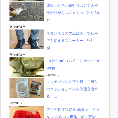
遠投サビキが絡む時はアジ天秤
仕掛けがおススメ｜カゴ釣り2本
針...
9件のビュー
スタンスミスの黒はスーツ仕事
でも使えるスニーカー｜ｻｲｽﾞ
感...
7件のビュー
ﾄｲﾚﾀﾝｸのﾎﾞｰﾙﾀｯﾌﾟ・ﾀﾞｲﾔﾌﾗﾑﾊﾟｯｷ
ﾝ交換...
6件のビュー
キッチンシンク下の扉・戸当り
のクッションゴムを修理交換す
る｜...
6件のビュー
アジの釣り餌定番”赤タン・イカ
タン”を作る～堤防・船に万能