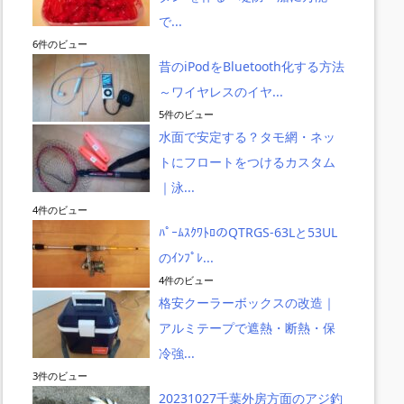
で...
6件のビュー
昔のiPodをBluetooth化する方法
～ワイヤレスのイヤ...
5件のビュー
水面で安定する？タモ網・ネッ
トにフロートをつけるカスタム
｜泳...
4件のビュー
ﾊﾟｰﾑｽｸﾜﾄﾛのQTRGS-63Lと53UL
のｲﾝﾌﾟﾚ...
4件のビュー
格安クーラーボックスの改造｜
アルミテープで遮熱・断熱・保
冷強...
3件のビュー
20231027千葉外房方面のアジ釣