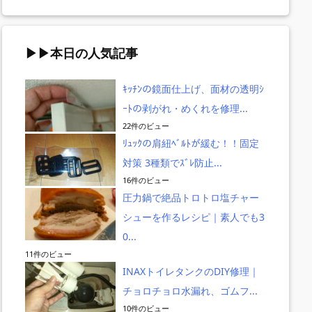
▶▶本日の人気記事
ｷｯﾁﾝの鏡面仕上げ、面材の透明ｼ
ｰﾄの剥がれ・めくれを修理...
2関西帰省
20230920関西帰省
20220922関西で太
GWオマケ釣
22件のビュー
ング2回
での青物ショアジ
刀魚ルアー釣り調
オフショアの
ﾘｭｯｸの肩紐ﾍﾞﾙﾄが緩む！！固定
日早朝の
ギング1回目｜淡
査を愉しむ｜泉
トジギング＆
対策 3種類でｽﾞﾚ防止...
ンジ
路・大阪・和歌
南？和歌山？須
トゲーム
山・須磨
磨？淡路？
16件のビュー
圧力鍋で絶品トロトロ塩チャー
シューを作るレシピ｜素人でも3
0...
11件のビュー
INAXトイレタンクのDIY修理｜
チョロチョロ水漏れ、ゴムフ...
10件のビュー