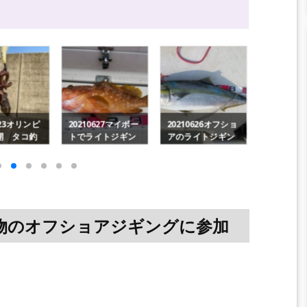
627マイボー
20210626オフショ
20240918太刀魚釣
2023092
イトジギン
アのライトジギン
りと青物釣りを弟
ショアジギ
フショアの
グ青物調査を堪
と
目｜最終
リ・カンパ
能 1日目
青物リベ
う 2日目
秋青物のオフショアジギングに参加