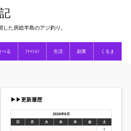
日記
開した房総半島のアジ釣り。
食べる
ﾌｧｯｼｮﾝ
生活
副業
くるま
▶▶更新履歴
2026年8月
日
月
火
水
木
金
土
1