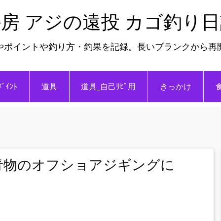
房 アジの遠投 カゴ釣り
やポイントや釣り方・釣果を記録。長いブランクから再
ﾎﾟｲﾝﾄ
道具
道具_自己ﾘﾋﾟ用
きっかけ
晩秋青物のオフショアジギングに