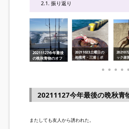
2.1.
振り返り
11127今年最後
20210723オリンピ
20210
20211023土曜日の
秋青物のオフ
ック疎開 タコ釣
トでラ
相模湾・三浦｜ポ
アジギングに
り＆船＆レジャー
グ｜オ
イント探訪＆タコ
で東京脱出！！
青物ブ
釣り
チを狙
20211127今年最後の晩
またしても友人から誘われた。