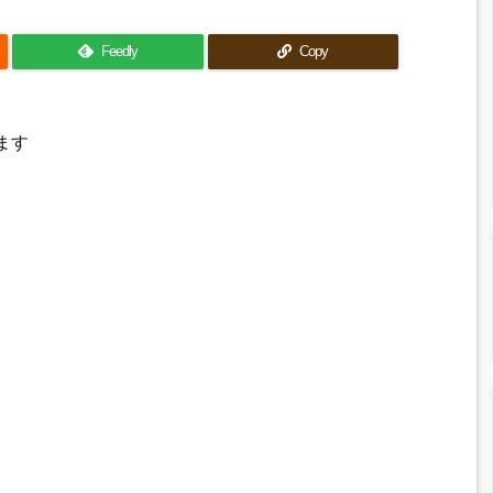
Feedly
Copy
ます