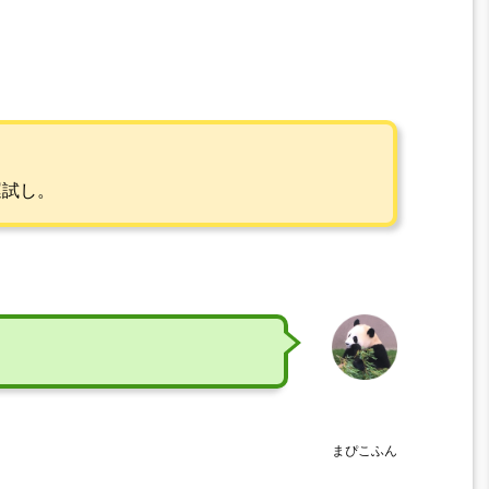
運試し。
まぴこふん