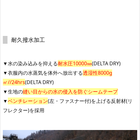
耐久撥水加工
▼水の染み込みを抑える
耐水圧10000㎜
(DELTA DRY)
▼衣服内の水蒸気を体外へ放出する
透湿性8000g
㎡//24hrs
(DELTA DRY)
▼生地の
縫い目からの水の侵入を防ぐシームテープ
▼
ベンチレーション
(左・ファスナー付)
を上げる反射材(リ
フレクター)を採用