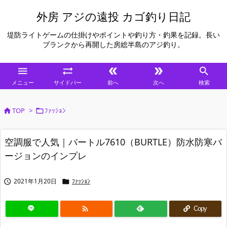
外房 アジの遠投 カゴ釣り日記
堤防ライトゲームの仕掛けやポイントや釣り方・釣果を記録。長い
ブランクから再開した房総半島のアジ釣り。





メニュー
サイドバー
前へ
次へ
検索
TOP
>
ﾌｧｯｼｮﾝ


空調服で人気｜バートル7610（BURTLE）防水防寒バ
ージョンのインプレ
2021年1月20日
ﾌｧｯｼｮﾝ



Copy