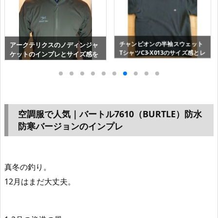
ブリーフィングのリュック・3
チャンピオンの半袖スウェット
WAYバックをインプレ
TシャツC3-X013のサイズ感とレ
ビュー（ｼｮｰﾄｽﾘｰﾌﾞｸﾙｰﾈｯｸ）
空調服で人気｜バートル7610（BURTLE）防水
防寒バージョンのインプレ
真冬の釣り。
12月はまだ大丈夫。