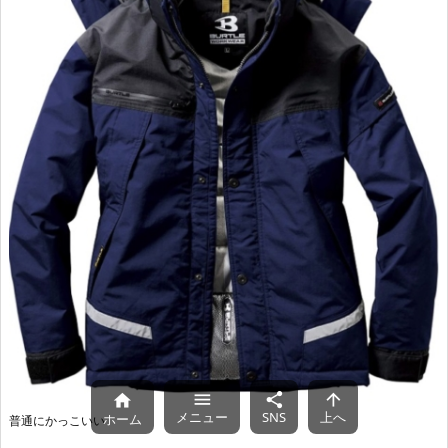




メニュー
SNS
上へ
ホーム
普通にかっこいい