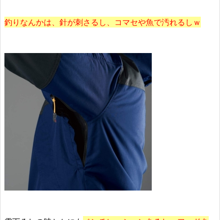
釣りなんかは、針が刺さるし、コマセや魚で汚れるしｗ