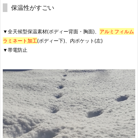
保温性がすごい
▼全天候型保温素材(ボディー背面・胸面)、
アルミフィルム
ラミネート加工
(ボディー下)、内ポケット(左)
▼帯電防止