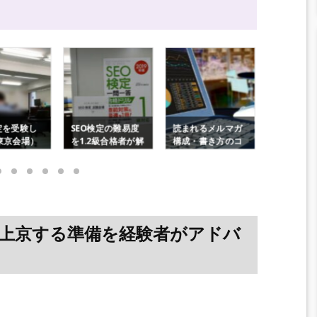
定の難易度
読まれるメルマガ
メルマガ開封率や
ブラストメ
級合格者が解
構成・書き方のコ
クリック率の業界
astmail)
強方法や資
ツは？｜開封・ｸﾘｯ
別の平均は？｜初
配信の開
ﾘｯﾄ
ｸ率に効果あり
心者のﾒｰﾙﾏｰｹﾃｨﾝ
定方法を
ｸﾞ
説
上京する準備を経験者がアドバ