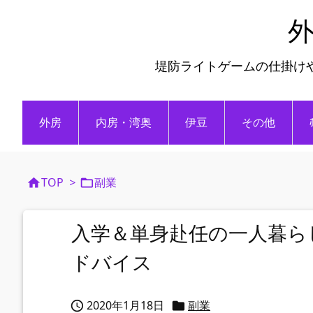
外
堤防ライトゲームの仕掛け
外房
内房・湾奥
伊豆
その他
TOP
>
副業


入学＆単身赴任の一人暮ら
ドバイス
2020年1月18日
副業

