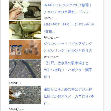
INAXトイレタンクのDIY修理｜
チョロチョロ水漏れ、ゴムフ...
9件のビュー
ﾄｲﾚﾀﾝｸのﾎﾞｰﾙﾀｯﾌﾟ・ﾀﾞｲﾔﾌﾗﾑﾊﾟｯｷ
ﾝ交換...
7件のビュー
ダウンショットリグのアジング
とガシリング｜仕掛けと作り方
6件のビュー
【江戸川放水路の駐車場まと
め】ハゼ釣り・ハゼクラ・潮干
狩り
6件のビュー
遠投サビキが絡む時はアジ天秤
仕掛けがおススメ｜カゴ釣り2本
針...
5件のビュー