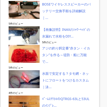
BOSEワイヤレススピーカーのバ
ッテリー交換手順を詳細解説
｜...
5件のビュー
【画像説明】INAXのｼｬﾜｰﾍｯﾄﾞの
水漏れで水栓をDIY...
5件のビュー
アジの釣り餌定番”赤タン・イカ
タン”を作る～堤防・船に万能
で...
5件のビュー
水面で安定する？タモ網・ネッ
トにフロートをつけるカスタム
｜泳...
4件のビュー
ﾊﾟｰﾑｽｸﾜﾄﾛのQTRGS-63Lと53UL
のｲﾝﾌﾟﾚ...