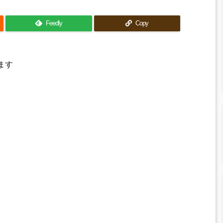
Feedly
Copy
ます