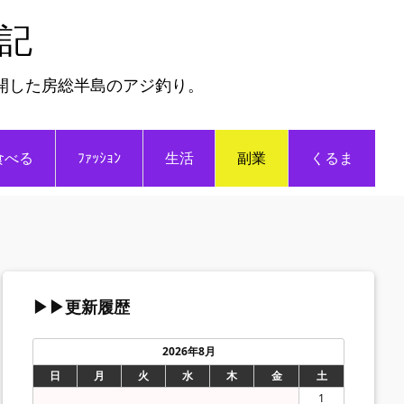
日記
開した房総半島のアジ釣り。
食べる
ﾌｧｯｼｮﾝ
生活
副業
くるま
▶▶更新履歴
2026年8月
日
月
火
水
木
金
土
1