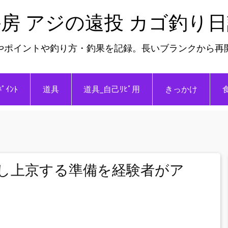
房 アジの遠投 カゴ釣り
やポイントや釣り方・釣果を記録。長いブランクから再
ﾎﾟｲﾝﾄ
道具
道具_自己ﾘﾋﾟ用
きっかけ
し上京する準備を経験者がア