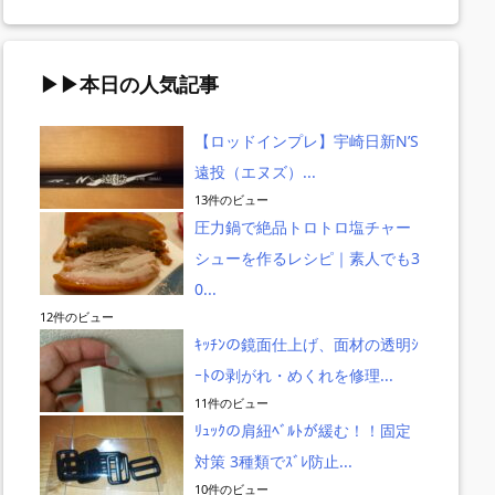
▶▶本日の人気記事
【ロッドインプレ】宇崎日新N’S
遠投（エヌズ）...
ール(bl
ブラストメールの
【2023付与上限ま
ﾍﾟ-ｼﾞｴｸｽﾍﾟﾘ
13件のビュー
のﾒﾙﾏｶﾞ
評判は？我々初心
とめ】Yahoo!ｼｮｯ
Webに関す
圧力鍋で絶品トロトロ塩チャー
封率・測
者の導入手順と使
ﾋﾟﾝｸﾞ上限金額と
指標が改善し
シューを作るレシピ｜素人でも3
画面で解
い方ｲﾝﾌﾟﾚ
お得な買い方は？
策｜ｻｰﾁｺﾝｿｰ
0...
12件のビュー
ｷｯﾁﾝの鏡面仕上げ、面材の透明ｼ
ｰﾄの剥がれ・めくれを修理...
11件のビュー
ﾘｭｯｸの肩紐ﾍﾞﾙﾄが緩む！！固定
対策 3種類でｽﾞﾚ防止...
10件のビュー