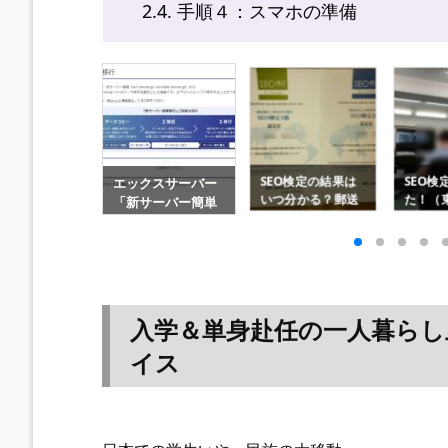
2.4.
手順４：スマホの準備
クスサーバー
SEO検定を受験し
SEO検
SEO検定の結果は
サーバー簡単
た！（東京会場）
を1.2
いつ分かる？郵送
」の手順解説
試験当日の流れや
説｜勉
で3日目に届きまし
度比較
感想・注意点をﾚﾋﾞ
格取得ﾒ
た【2023年版】
ｭｰ【2023年】
入学＆単身赴任の一人暮らし
イス