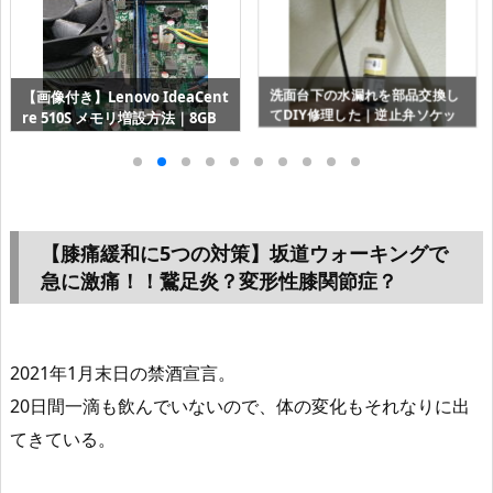
部品交換し
水漏れでｲﾅｯｸｽDT-48
闇バイト対策！！タカショーの
止弁ソケッ
ージュにトイレ交換（YB
ローボルトライトの防犯ライト
S・YDT-Z380・CW-KA
のインプレ｜ひかりノベーショ
｜ｱｸｱｾﾗﾐｯｸ
ン
【膝痛緩和に5つの対策】坂道ウォーキングで
急に激痛！！鵞足炎？変形性膝関節症？
2021年1月末日の禁酒宣言。
20日間一滴も飲んでいないので、体の変化もそれなりに出
てきている。