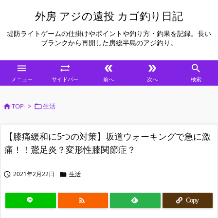
外房 アジの遠投 カゴ釣り日記
堤防ライトゲームの仕掛けやポイントや釣り方・釣果を記録。長い
ブランクから再開した房総半島のアジ釣り。





メニュー
サイドバー
前へ
次へ
検索
TOP
>
生活


【膝痛緩和に5つの対策】坂道ウォーキングで急に激
痛！！鵞足炎？変形性膝関節症？
2021年2月22日
生活



Copy