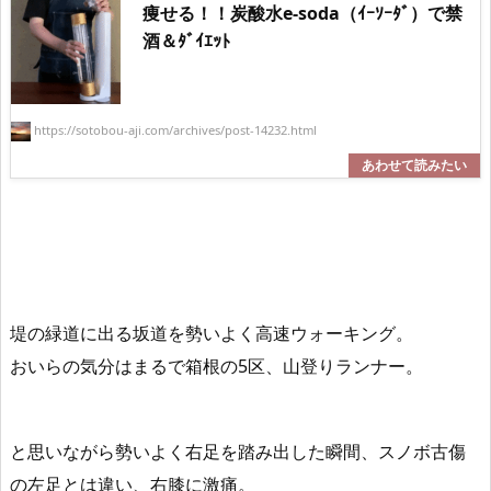
痩せる！！炭酸水e-soda（ｲｰｿｰﾀﾞ）で禁
酒＆ﾀﾞｲｴｯﾄ
https://sotobou-aji.com/archives/post-14232.html
堤の緑道に出る坂道を勢いよく高速ウォーキング。
おいらの気分はまるで箱根の5区、山登りランナー。
と思いながら勢いよく右足を踏み出した瞬間、スノボ古傷
の左足とは違い、右膝に激痛。