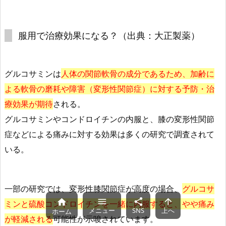
服用で治療効果になる？（出典：大正製薬）
グルコサミンは
人体の関節軟骨の成分であるため、加齢に
よる軟骨の磨耗や障害（変形性関節症）に対する予防・治
療効果が期待
される。
グルコサミンやコンドロイチンの内服と、膝の変形性関節
症などによる痛みに対する効果は多くの研究で調査されて
いる。
一部の研究では、変形性膝関節症が高度の場合、
グルコサ




ミンと硫酸コンドロイチンを一緒に内服すると、やや痛み
メニュー
SNS
上へ
ホーム
が軽減される
可能性が示唆されています。