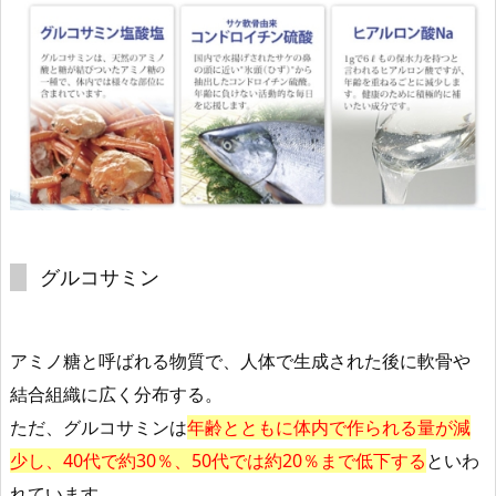
グルコサミン
アミノ糖と呼ばれる物質で、人体で生成された後に軟骨や
結合組織に広く分布する。
ただ、グルコサミンは
年齢とともに体内で作られる量が減
少し、
40代で約30％、50代では約20％まで低下する
といわ
れています。