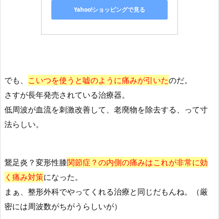
Yahoo!ショッピングで見る
でも、
こいつを使うと嘘のように痛みが引いた
のだ。
さすが長年発売されている治療器。
低周波が血流を刺激改善して、老廃物を除去する、って寸
法らしい。
鵞足炎？変形性膝
関節症？の内側の痛みはこれが非常に効
く痛み対策
になった。
まぁ、整形外科でやってくれる治療と同じだもんね。（厳
密には周波数がちがうらしいが）