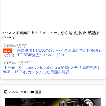
↑↑↑スマホ画面左上の「メニュー」から地域別の釣果記録
(^_-)-☆
2026年2月7日
【画像説明】INAXのｼｬﾜｰﾍｯﾄﾞの水漏れで水栓をDIY
NEW!
で交換！BF-8748浴室ｻｰﾓｽﾀｯﾄ｜ﾘｸｼﾙ
2025年12月27日
【画像付き】Lenovo IdeaCentre 510S メモリ増設方法｜
8GB→16GBにカスタムした手順を解説
2022年3月3日
道具

