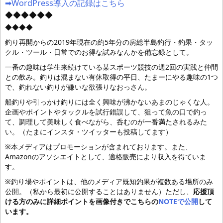
➡WordPress導入の記録はこちら
◆◆◆◆◆◆
◆◆◆◆
釣り再開からの2019年現在の約5年分の房総半島釣行・釣果・タッ
クル・ツール・日常でのお得な試みなんかを備忘録として。
一番の趣味は学生来続けている某スポーツ競技の週2回の実践と仲間
との飲み。釣りは混まない有休取得の平日、たまーにやる趣味の1つ
で、釣れない釣りが嫌いな欲張りなおっさん。
船釣りや引っかけ釣りには全く興味が沸かないあまのじゃくな人。
企画やポイントやタックルを試行錯誤して、狙って魚の口で釣っ
て、調理して美味しく食べながら、呑むのが一番満たされるみた
い。（たまにインスタ・ツイッターも投稿してます）
※本メディアはプロモーションが含まれております。また、
Amazonのアソシエイトとして、適格販売により収入を得ていま
す。
※釣り場やポイントは、他のメディア既知釣果が複数ある場所のみ
公開。（私から最初に公開することはありません）ただし、
応援頂
ける方のみに詳細ポイントを画像付きでこちらの
NOTEで公開
して
います。