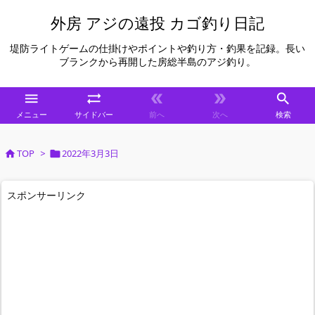
外房 アジの遠投 カゴ釣り日記
堤防ライトゲームの仕掛けやポイントや釣り方・釣果を記録。長い
ブランクから再開した房総半島のアジ釣り。





メニュー
サイドバー
前へ
次へ
検索
TOP
>
2022年3月3日


スポンサーリンク